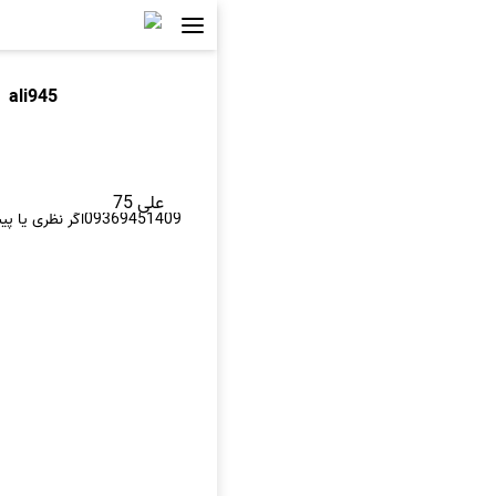
ali945
علی 75
09369451409اگر نظری یا پیشنهادی داری در خدمتیم