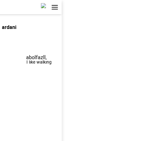
ardani
,abolfazll
I like walking