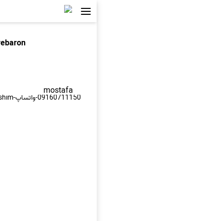
rebaron
mostafa
09160711150-واتساپ-bia ba khoda refiq beshim