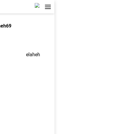
heh69
elaheh