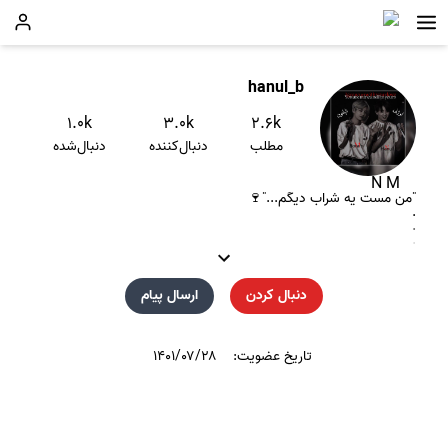
hanul_b
۱.۰k
۳.۰k
۲.۶k
مطلب
دنبال‌کننده
دنبال‌شده
N M
"من مست یه شراب دیگم..."🍷
.
.
.
.
+ساعت‌۲۵:۶۱دقیقه‌ِروزهِ۳۲عه‌ماهِ۱۳فراموشت‌میکنم‌ناپلئون‌من🖤
.
دنبال کردن
ارسال پیام
.
.
.
I LOVE BTS🖤💜
.
تاریخ عضویت:
۱۴۰۱/۰۷/۲۸
.
.
.
#نفر_بعدی_در_کار_نیست