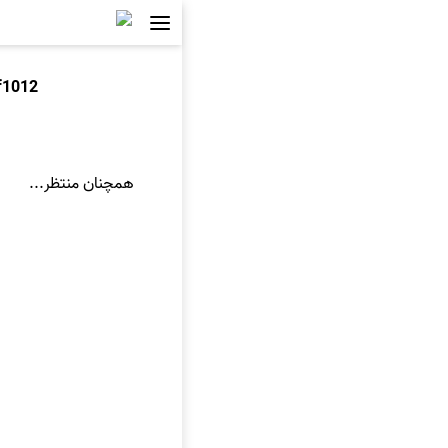
f1012
همچنان منتظر...