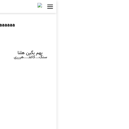
naaaaaa
بهم بگین هلنا
سنگ...کاغذ....هررری