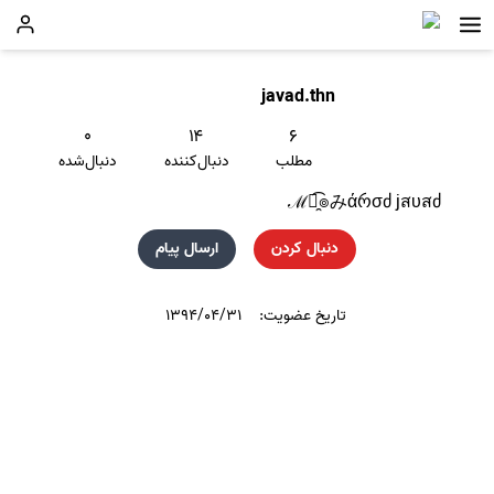
javad.thn
۰
۱۴
۶
مطلب
دنبال‌کننده
دنبال‌شده
ℳ๏̯͡๏みάრσძ jสυสძ
دنبال کردن
ارسال پیام
تاریخ عضویت:
۱۳۹۴/۰۴/۳۱