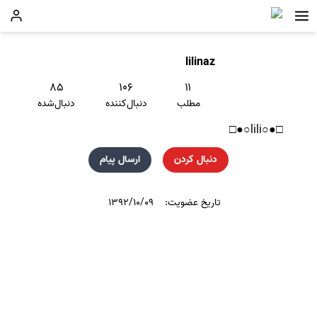
lilinaz
۸۵
۱۰۶
۱۱
مطلب
دنبال‌کننده
دنبال‌شده
□●○lili○●□
دنبال کردن
ارسال پیام
تاریخ عضویت:
۱۳۹۲/۱۰/۰۹