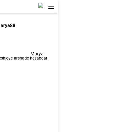
arya88
Marya
shjoye arshade hesabdari