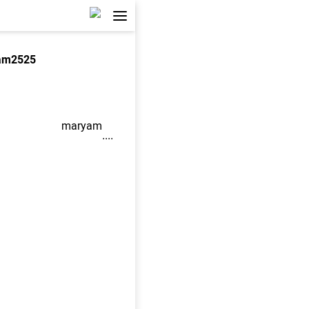
am2525
maryam
....