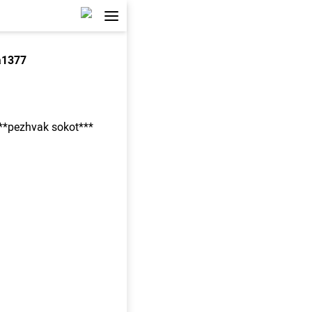
a1377
***pezhvak sokot***