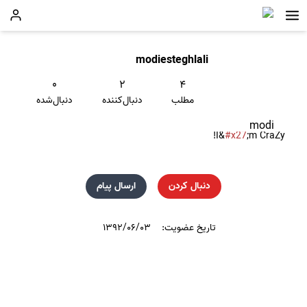
modiesteghlali
۰
۲
۴
مطلب
دنبال‌کننده
دنبال‌شده
modi
I&
#x27
;m CraZy!
دنبال کردن
ارسال پیام
تاریخ عضویت:
۱۳۹۲/۰۶/۰۳