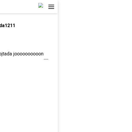
da1211
jtada joooooooooon
....