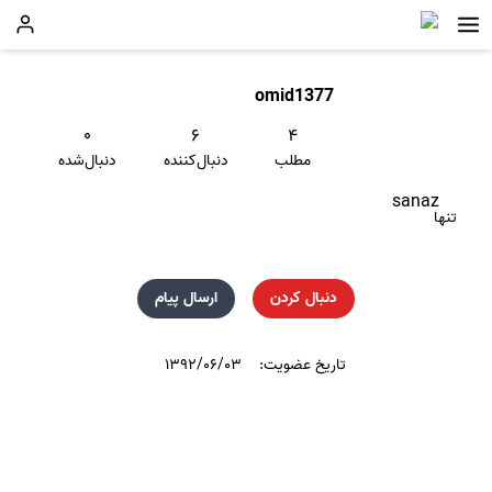
omid1377
۰
۶
۴
مطلب
دنبال‌کننده
دنبال‌شده
sanaz
تنها
دنبال کردن
ارسال پیام
تاریخ عضویت:
۱۳۹۲/۰۶/۰۳