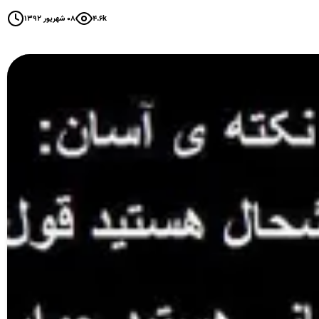
۴.۶k
۰۸ شهریور ۱۳۹۲