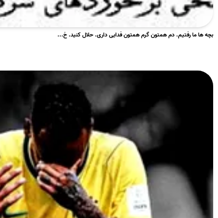
بچه ها ما رفتیم. دم همتون گرم همتون فدایی داری. حلال کنید. خ...