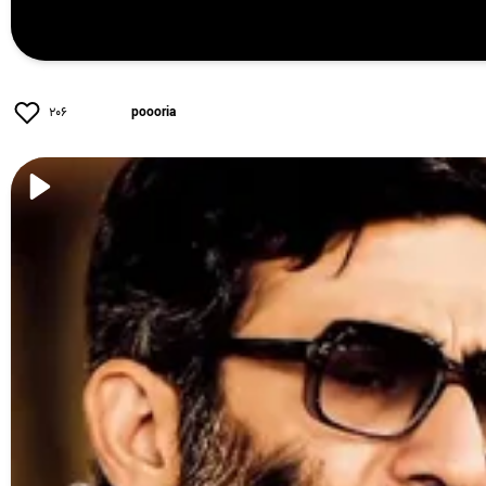
۲۰۶
poooria