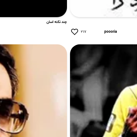
چند نکته اسان
۲۱۷
poooria