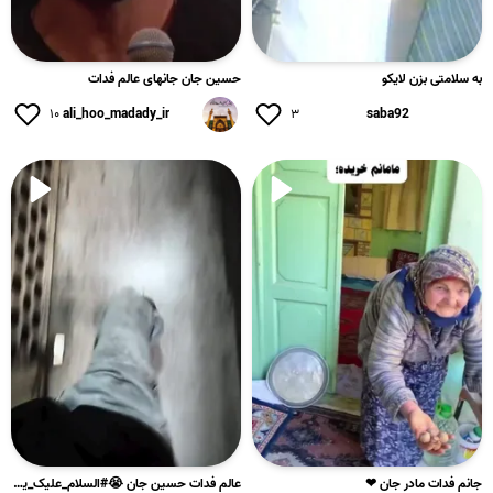
به سلامتی بزن لایکو
حسین جان جانهای عالم فدات
۱۰
ali_hoo_madady_ir
۳
saba92
جانم فدات مادر جان ❤
عالم فدات حسین جان 😭#السلام_علیک_یا_ابا_عبدالله_الحسین_🖤 #ال...