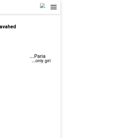
iavahed
Paria...
only girl...