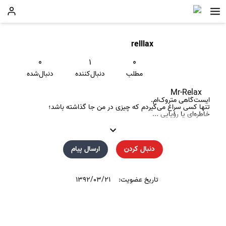
relllax
۰
۱
۰
مطلب
دنبال‌کننده
دنبال‌شده
Mr-Relax
ايست‌گاهی متروک‌ام.
تنها کسی سراغ می‌گيردم که چيزی در من جا گذاشته باشد؛
خاطره‌ای يا رؤيايی ...
دنبال کردن
ارسال پیام
تاریخ عضویت:
۱۳۹۲/۰۳/۲۱