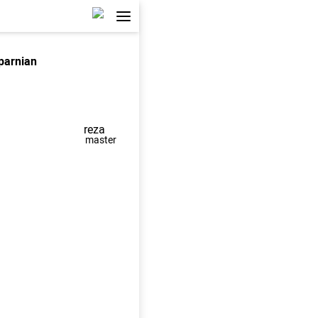
parnian
reza
master