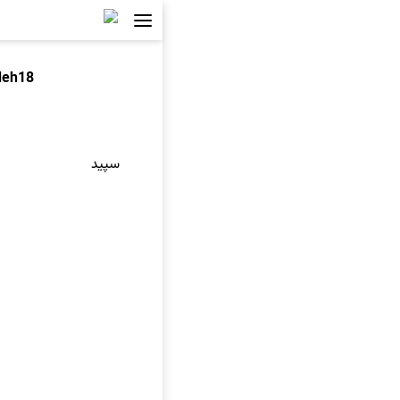
deh18
سپید