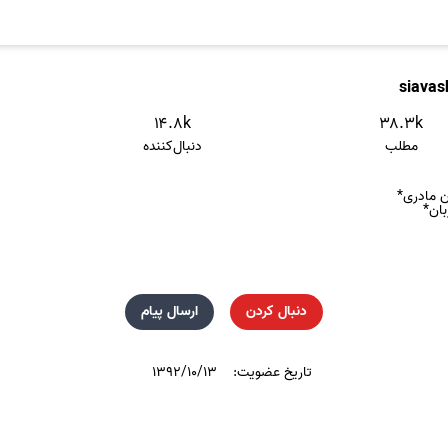
siavas
۱۴.۸k
۳۸.۳k
مطلب
دنبال‌کننده
ن مادری*
بان*
دنبال کردن
ارسال پیام
تاریخ عضویت:
۱۳۹۲/۱۰/۱۳