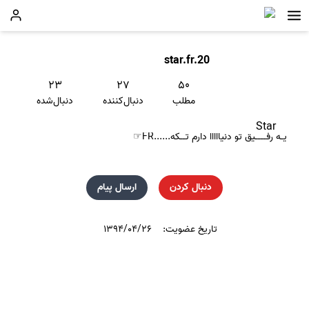
star.fr.20
۲۳
۲۷
۵۰
مطلب
دنبال‌کننده
دنبال‌شده
Star
یـه رفــــیق تو دنیااااا دارم تــکه......FR☞
دنبال کردن
ارسال پیام
تاریخ عضویت:
۱۳۹۴/۰۴/۲۶