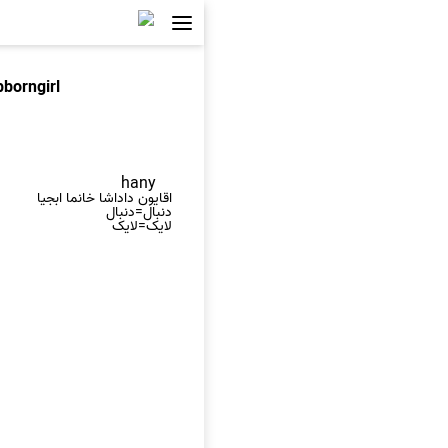
bborngirl
hany
اقایون داداشا خانما ابجیا
دنبال=دنبال
لایک=لایک