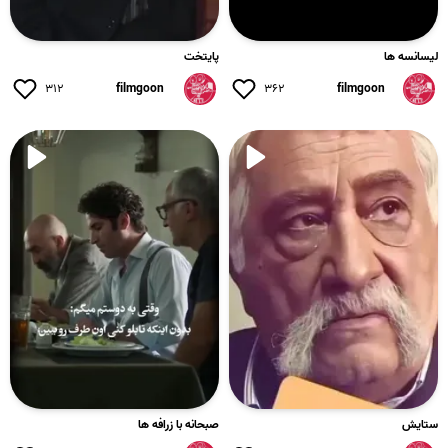
بازیگران:
#سعید_آقاخانی
#حمیدرضا_آذرنگ
#سیروس_میمنت
#کاظم_نوربخش
#ماشاالله_وروایی
لیسانسه ها
پایتخت
۳۱۲
filmgoon
۳۶۲
filmgoon
#سعید_آقاخانی
#فیلم_سریال_ایرانی
#ژانر_کمدی_اجتماعی
#نون_خ
ستایش
صبحانه با زرافه ها