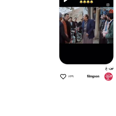
نون. خ
۲۴۹
filmgoon