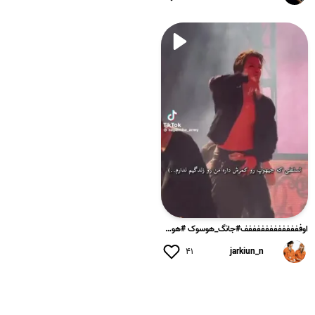
اوفففففففففففففف#جانگ_هوسوک #هوسوک #جیهوپ #هوپی #سانشاین #سا...
۴۱
jarkiun_n