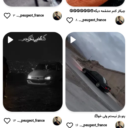
چیکار کنم عشقمه دیگه😞🤤🤤🤤🤤🤤🤤
۳
elx_peugeot_france
۸
elx_peugeot_france
پنو باز نیستم ولی خو🫠
۱۴
elx_peugeot_france
۱۶
elx_peugeot_france