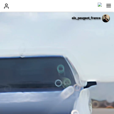
elx_peugeot_france