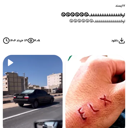
۱۷
پسند
اوفففففففففففففف🤤🤤🤤🤤🤤🤤
اوفففففففففففففف🤤🤤🤤🤤🤤🤤
دانلود
۴.۰k
۱۳ خرداد ۱۴۰۴