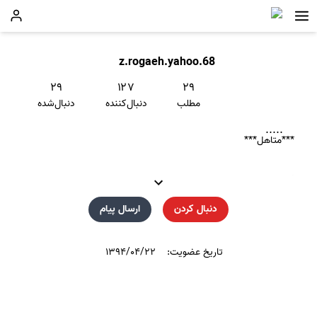
z.rogaeh.yahoo.68
۲۹
۱۲۷
۲۹
مطلب
دنبال‌کننده
دنبال‌شده
.....
***متاهل***
آدمی ساعت شنی نیست!
که سر و تهش کنی،
دوباره از اول شروع شود.
دنبال کردن
ارسال پیام
آدم گاهی تمام می
شود
تاریخ عضویت:
۱۳۹۴/۰۴/۲۲