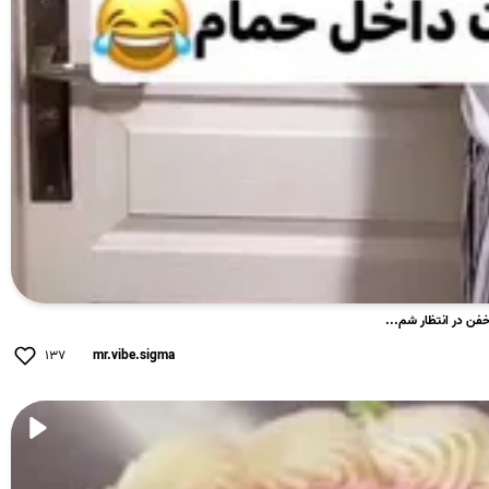
۱۳۷
mr.vibe.sigma