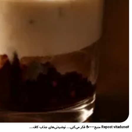
#Repost vitadune منبع——☕️ فکر می‌کنی... نوشیدنی‌های جذاب کاف...