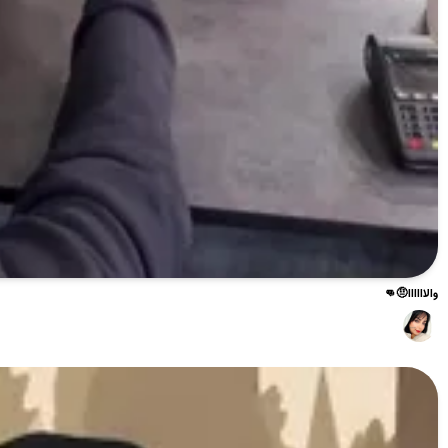
والاااااا🤨👊