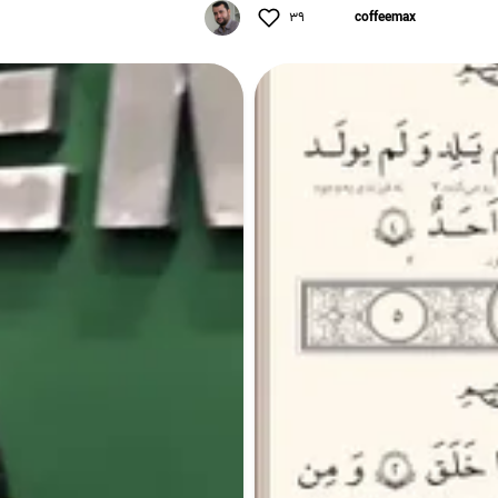
۳۹
coffeemax