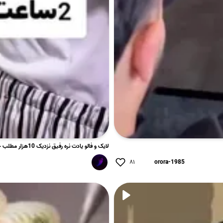
لایک و فالو یادت نره رفیق نزدیک 10هزار مطلب خفن در انتظار شم...
۸۱
orora-1985