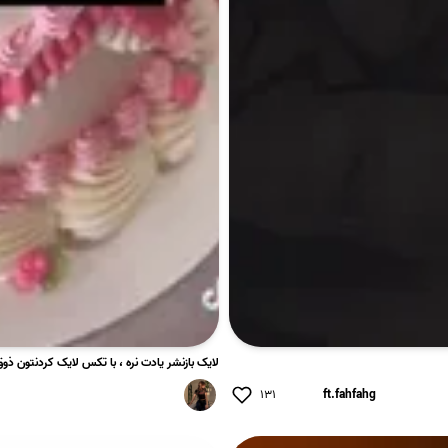
لایک بازنشر یادت نره ، با تکس لایک کردنتون ذوق م
۱۳۱
ft.fahfahg