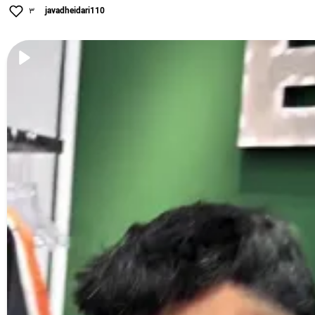
۳
javadheidari110