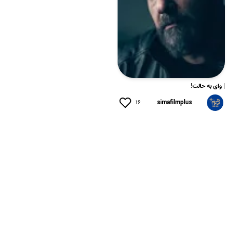
| وای به حالت!
۱۶
simafilmplus