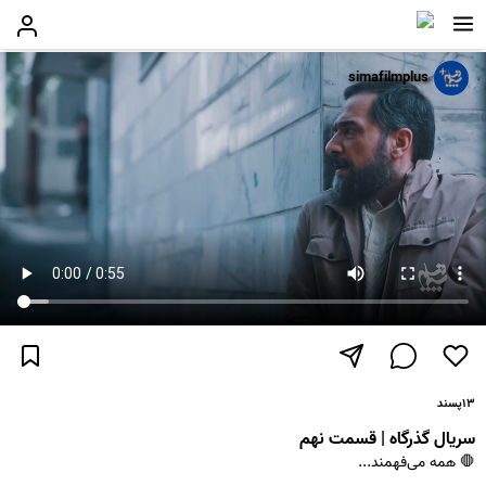
simafilmplus
۱۳
پسند
سریال گذرگاه | قسمت نهم
🛑 همه می‌فهمند...