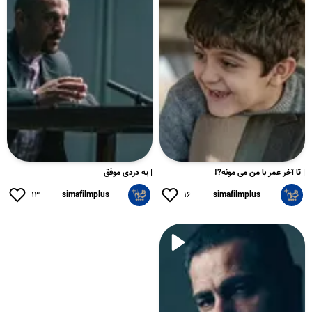
| تا آخر عمر با من می مونه?!
| یه دزدی موفق
۱۳
simafilmplus
۱۶
simafilmplus