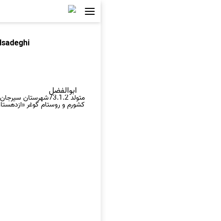
lsadeghi
ابوالفضل
متولد 73.1.2شهرستا
کشورم و روستام گوغر «ازدهستا