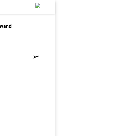
mvand
امين