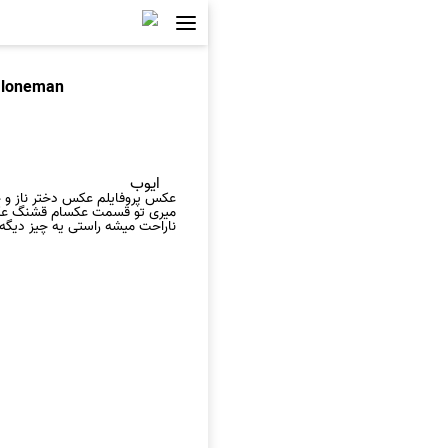
aloneman
ایوب
عکس پروفايلم عکس دختر ناز و خو
میری تو قسمت عکسام قشنگ عکسام
ناراحت میشه راستی یه چیز دیگه..