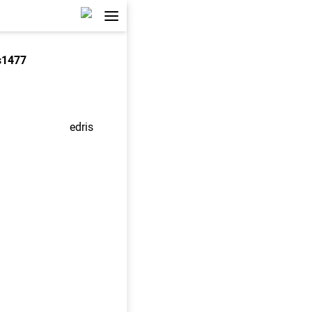
s1477
edris