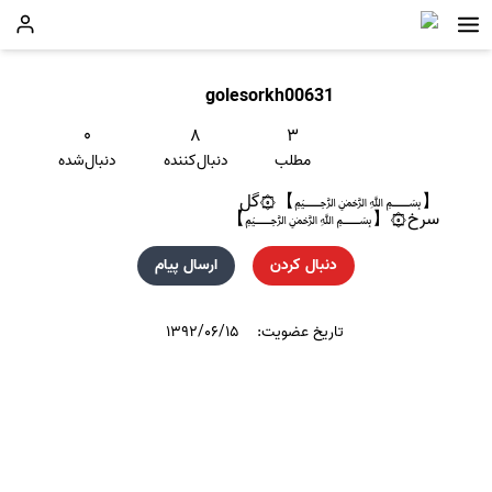
golesorkh00631
۰
۸
۳
مطلب
دنبال‌کننده
دنبال‌شده
【﷽】۞گل
سرخ۞【﷽】
دنبال کردن
ارسال پیام
تاریخ عضویت:
۱۳۹۲/۰۶/۱۵