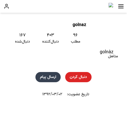
golnaz
۱۶۷
۴۰۳
۹۶
مطلب
دنبال‌کننده
دنبال‌شده
golnàz
متاهل
دنبال کردن
ارسال پیام
تاریخ عضویت:
۱۳۹۲/۰۳/۰۲