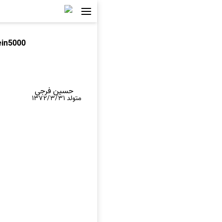
ein5000
حسین فرجی
متولد ۱۳۷۲/۳/۳۱