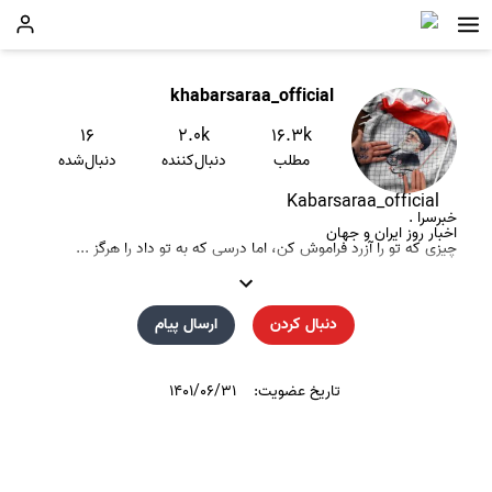
khabarsaraa_official
۱۶
۲.۰k
۱۶.۳k
مطلب
دنبال‌کننده
دنبال‌شده
Kabarsaraa_official
خبرسرا .
اخبار روز ایران و جهان
چیزی که تو را آزرد فراموش کن، اما درسی که به تو داد را هرگز ...
دنبال کردن
ارسال پیام
تاریخ عضویت:
۱۴۰۱/۰۶/۳۱