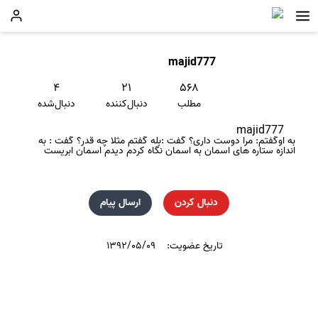
majid777
۴
۲۱
۵۶۸
مطلب
دنبال‌کننده
دنبال‌شده
majid777
به اوگفتم: مرا دوست داری؟ گفت :بله گفتم مثلا چه قدر؟ گفت : به
اندازه ستاره های اسمان به اسمان نگاه کردم دیدم اسمان ابریست
دنبال کردن
ارسال پیام
تاریخ عضویت:
۱۳۹۲/۰۵/۰۹