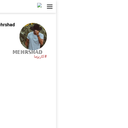
hrshad
𝕄𝔼ℍℝ𝕊ℍ𝔸𝔻
#کاریزما