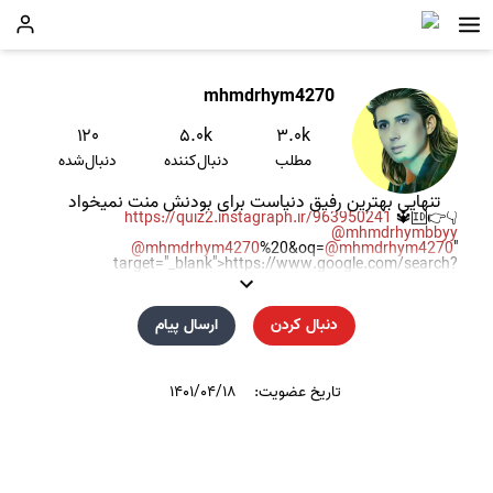
mhmdrhym4270
۱۲۰
۵.۰k
۳.۰k
مطلب
دنبال‌کننده
دنبال‌شده
تنهایی بهترین رفیق دنیاست برای بودنش منت نمیخواد
https://quiz2.instagraph.ir/963950241
🔱🆔👉👇
@mhmdrhymbbyy
@mhmdrhym4270
%20&oq=
@mhmdrhym4270
"
target="_blank">https://www.google.com/search?
q=
@mhmdrhym4270
%20&oq=
@mhmdrhym4270
🏟⚽؏شقپـ💖ــولیسےِ✌🔥🔥😘❤
با افتخار تورکم🤩🩵🌴
دنبال کردن
ارسال پیام
تورک استان زنجان🇮🇷🇮🇷 ✋
دوستی یک اتفاق هست
و جدایی قانون طبیعت☘️🌹👑🧿
TesT📲📱*
#0
*#🆗
🍀🍀🍀🍀🍀🍀
تاریخ عضویت:
۱۴۰۱/۰۴/۱۸
🌼🌼🌞🦁🌼🌼
🌺🌺🌺🌺🌺🌺