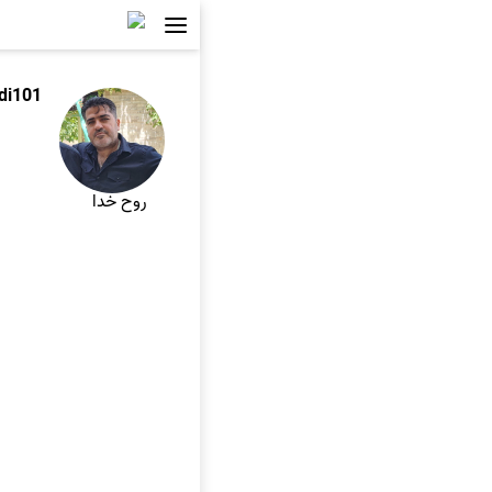
di101
روح خدا