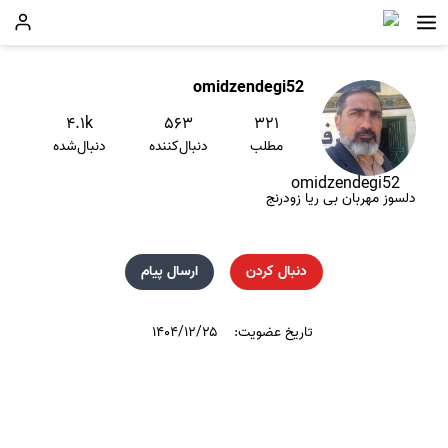
omidzendegi52
۴.۱k
۵۶۳
۳۲۱
مطلب
دنبال‌کننده
دنبال‌شده
omidzendegi52
دلسوز مهربان بی ریا زودرنج
دنبال کردن
ارسال پیام
تاریخ عضویت:
۱۴۰۴/۱۲/۲۵