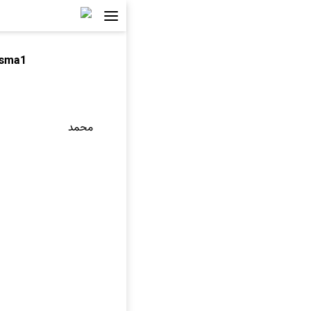
asma1
محمد