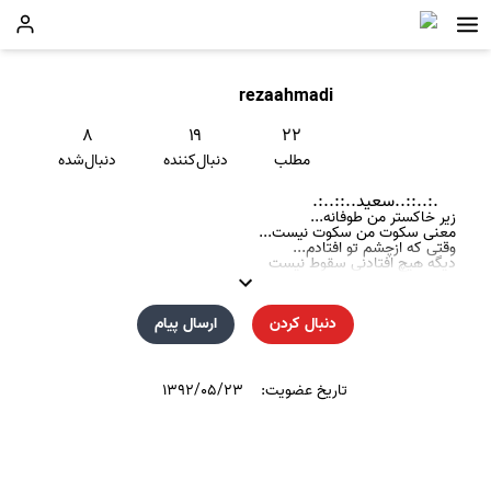
rezaahmadi
۸
۱۹
۲۲
مطلب
دنبال‌کننده
دنبال‌شده
.:..::..سعید..::..:.
زیر خاکستر من طوفانه...
معنی سکوت من سکوت نیست...
وقتی که ازچشم تو افتادم...
دیگه هیچ افتادنی سقوط نیست
دنبال کردن
ارسال پیام
تاریخ عضویت:
۱۳۹۲/۰۵/۲۳