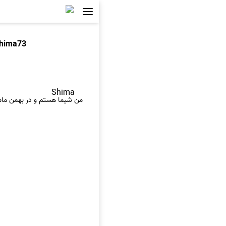
hima73
Shima
من شيما هستم و در بهمن ماه 1373 ديده به جهان گشودم.ديگه بقيه هم به خودم مربوطه