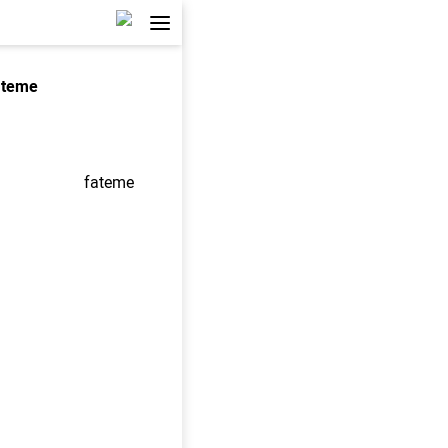
ateme
fateme