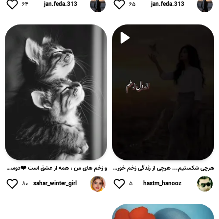
۶۴
jan.feda.313
۶۵
jan.feda.313
هرچی شکستیم... هرچی از زندگی زخم خوردیم... هرچی شب‌ها با بغض...
و زخم های من ، همه از عشق است ❤️دوست داشتم معلم املای تو بود...
۸۰
sahar_winter_girl
۵
hastm_hanooz