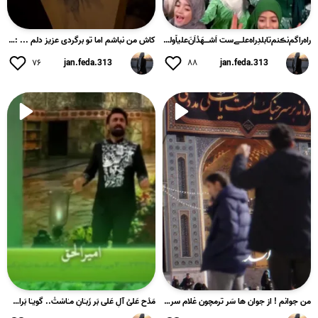
راه‌راگم‌نڪنم‌تابلدِراه‌علـے‌ست اَشــهَدُاَنَ‌علیاًولۍالله‌ع...
کاش من نباشم اما تو برگردی عزیز دلم ... :))🥲❤️‍🩹
۷۶
jan.feda.313
۸۸
jan.feda.313
من جوانم ! از جوان ها سَر ترمچون غلام سر به زیر حیدرم 💚!
مَدْحِ عَلیُ آلِ عَلی بَر زَبـٰانِ مـٰاسْتْ.. گویـٰا بَرایِ ...