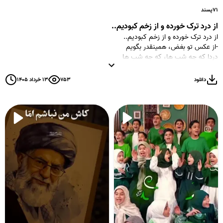
۷۱
پسند
از درد ترک خورده و از زخم کبودیم..
از درد ترک خورده و از زخم کبودیم..
-از عکس تو بغض، همینقدر بگویم
دردا که چه شب ها، که چه شب ها
چه شب ها....💔
دانلود
۷۵۳
۱۳ خرداد ۱۴۰۵
#رهبرانه