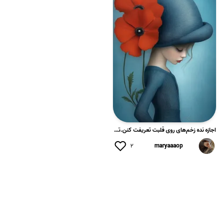
اجازه نده زخم‌های روی قلبت تعریفت کنن.تو زخم نیستی، تو کسی ه...
۲
maryaaaop