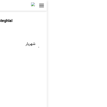
steghlal
شهریار
-