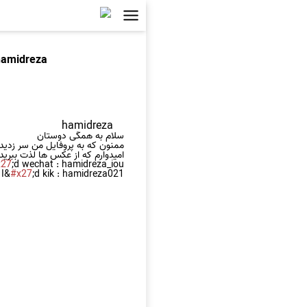
hamidreza
hamidreza
سلام به همگی دوستان
ممنون که به پروفایل من سر زدید
امیدوارم که از عکس ها لذت ببرید
x27
;d wechat : hamidreza_iou
I&
#x27
;d kik : hamidreza021