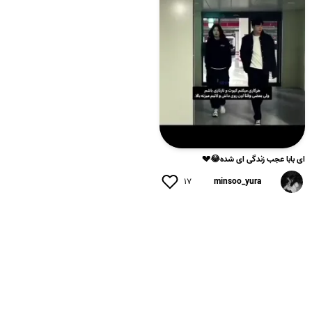
ای بابا عجب زندگی ای شده😂💔
۱۷
minsoo_yura