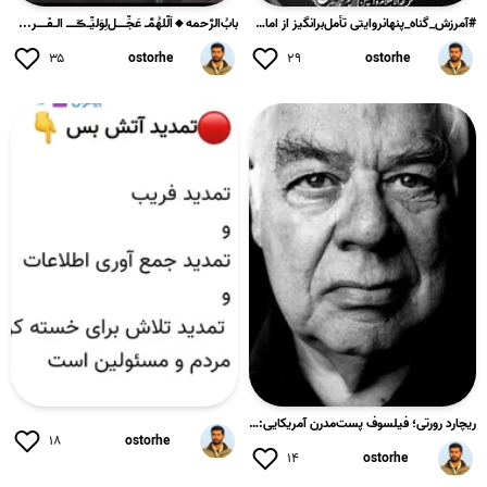
#آمرزش_گناه_پنهانروایتی تأمل‌برانگیز از امام رضا (علیه‌السلا...
بابُ‌الرَّحمه🔸اَلّلهُمَّـ عَجِّـــل‌لِوَلیِّـڪَـــ الـفَـــر...
۳۵
ostorhe
۲۹
ostorhe
ریچارد رورتی؛ فیلسوف پست‌مدرن آمریکایی:«لازمه‌ی تعهد اخلاقی ...
۱۸
ostorhe
۱۴
ostorhe