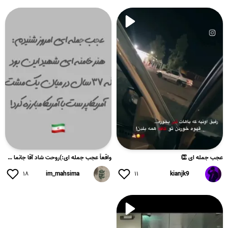
عجب جمله ای 👏
واقعاً عجب جمله ای:)روحت شاد آقا جانما همچنان پیرو خط شما هس...
۱۸
im_mahsima
۱۱
kianjk9